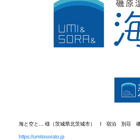
海と空と… 様（茨城県北茨城市） I 宿泊 別荘 
https://umitosorato.jp